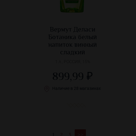
Вермут Деласи
Ботаника белый
напиток винный
сладкий
1 л., РОССИЯ, 15%
899,99 ₽
Наличие в 28 магазинах
1
2
3
>>