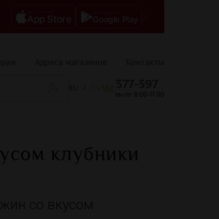
доступно в
доступно в
App Store
Google Play
ерам
Адреса магазинов
Контакты
377-397
RU
EN
/
пн-пт 8:00-17:00
кусом клубники
жин со вкусом