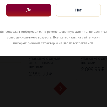
Да
Нет
айт содержит информацию, не рекомендованную для лиц, не достигш
совершеннолетнего возраста. Все материалы на сайте носят
информационный характер и не являются рекламой.
ер
Ягермайстер ликер
Ягермайстер 
десертный в
десертный в
₽
подарочной
подарочной
упаковке с двумя
упаковке с дв
стеклянными
шотами
шотами
2 899,99 ₽
2 999,99 ₽