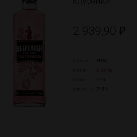
клубники
2 939,90 ₽
Артикул:
99153
Бренд:
Бифитер
Объём:
0.7 л.
Алкоголь:
37.5 %