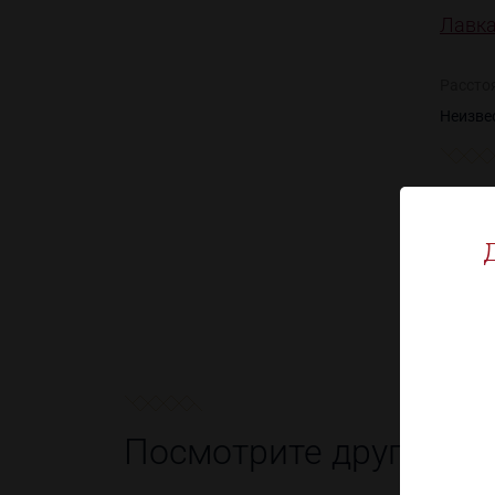
Лавка
Рассто
Неизве
Посмотрите другие т