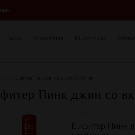
ние
Акции
О компании
Работа у нас
Партн
апитки
Бифитер Пинк джин со вкусом клубники
фитер Пинк джин со в
Бифитер Пинк д