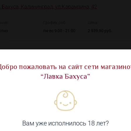
 Бахуса, Калининград, ул.Карамзина, 42
яние:
График раб.
Цена:
стно
пн-вс 9:00 - 21:00
2 939,90 руб.
Добро пожаловать на сайт сети магазино
“Лавка Бахуса”
Показать все ма
овары
Вам уже исполнилось 18 лет?