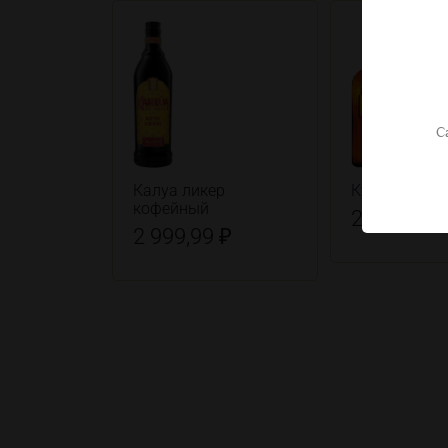
С
Калуа ликер
Куантро лик
кофейный
2 799,99 
2 999,99 ₽