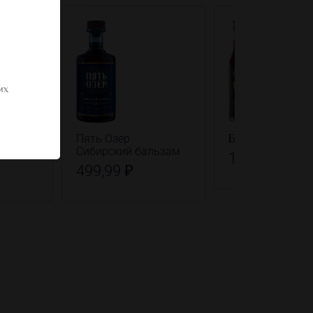
их
Пять Озер
Бугульма баль
льзам
Сибирский бальзам
169,99 ₽
499,99 ₽