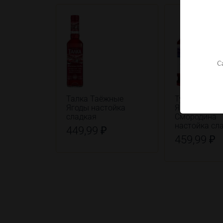
С
Талка Таёжные
Тундра Аркт
Ягоды настойка
Ягоды Черни
сладкая
Смородина
настойка сл
449,99 ₽
459,99 ₽