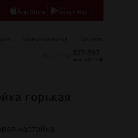
доступно в
доступно в
App Store
Google Play
ерам
Адреса магазинов
Контакты
377-397
RU
EN
/
пн-пт 8:00-17:00
йка горькая
вая настойка