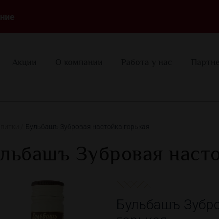
ние
Акции
О компании
Работа у нас
Партн
апитки
Бульбашъ Зубровая настойка горькая
льбашъ Зубровая насто
Бульбашъ Зубро