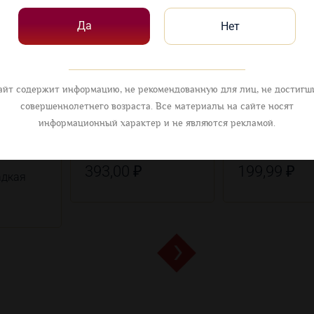
Да
Нет
айт содержит информацию, не рекомендованную для лиц, не достигш
совершеннолетнего возраста. Все материалы на сайте носят
информационный характер и не являются рекламой.
ические
Аквадив Хлебная
Пять Озер
ка-
настойка горькая
Сибирский ба
393,00 ₽
199,99 ₽
адкая