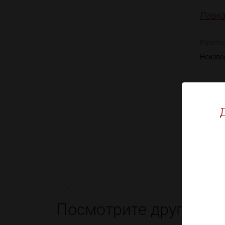
Лавка
Рассто
Неизве
Посмотрите другие т