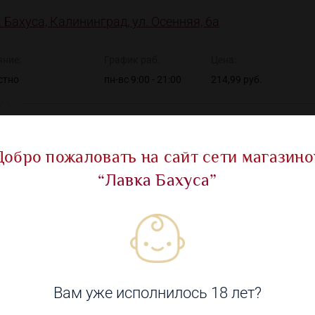
 Бахуса, Калининград, ул. Осенняя, 6а
яние:
График раб.
Цена:
стно
пн-вс 9:00 - 21:00
214,99 руб.
Добро пожаловать на сайт сети магазино
“Лавка Бахуса”
Показать все ма
овары
Вам уже исполнилось 18 лет?