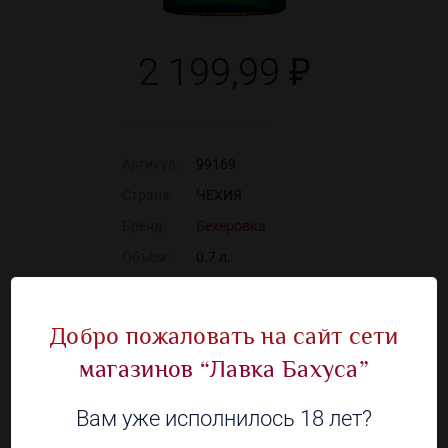
2 199,99 ₽
Артикул:
99169
Страна:
ЧЕХИЯ
Бренд:
Бехеровка
Объём:
0.7 л.
Алкоголь:
38 %
Добро пожаловать на сайт сети
магазинов “Лавка Бахуса”
Наличие в 91 магазинах
Вам уже исполнилось 18 лет?