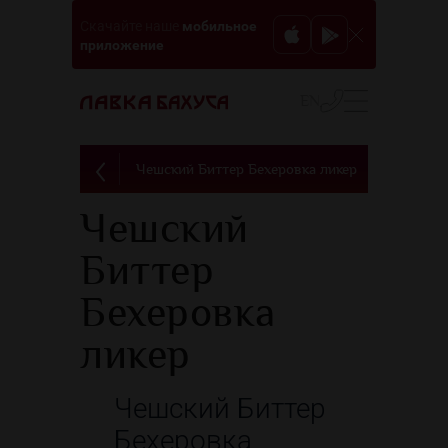
мобильное
Скачайте наше
приложение
EN
Чешский Биттер Бехеровка ликер
Чешский
Биттер
Бехеровка
ликер
Чешский Биттер
Бехеровка