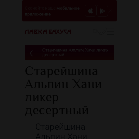
мобильное
Скачайте наше
приложение
EN
Старейшина Альпин Хани ликер
десертный
Старейшина
Альпин Хани
ликер
десертный
Старейшина
Альпин Хани