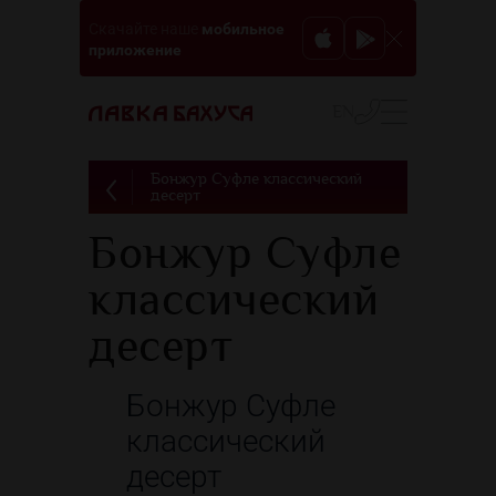
мобильное
Скачайте наше
приложение
EN
Бонжур Суфле классический
десерт
Бонжур Суфле
классический
десерт
Бонжур Суфле
классический
десерт