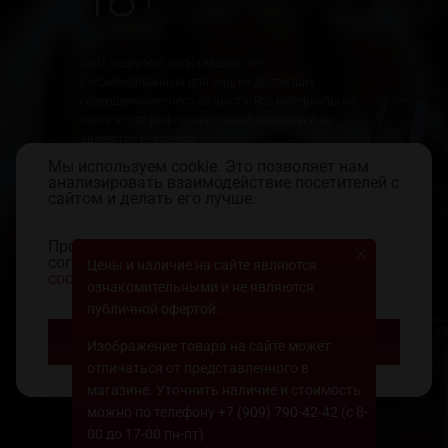
Сайт содержит информацию, не
рекомендованную для лиц, не достигших
совершеннолетнего возраста. Все материалы на
сайте носят информационный характер и не
являются рекламой.
Мы используем cookie. Это позволяет нам
Юридическая информация
Правила использования сайта
анализировать взаимодействие посетителей с
Политика обработки персональных данных
сайтом и делать его лучше.
Продолжая пользоваться сайтом, вы
Создание сайта:
соглашаетесь с
использованием файлов
Цены и наличие на сайте являются
«Пятое измерение»
cookie
и
политикой конфиденциальности.
ознакомительными и не являются
2018
публичной офертой.
Принять
Изображение товара на сайте может
ООО «Лавка Бахуса». Все права защищены
2014–2018. Разработка сайта: 5th.ru
отличаться от представленного в
магазине. Уточнить наличие и стоимость
можно по телефону
+7 (909) 790-42-42
(с 8-
00 до 17-00 пн-пт)