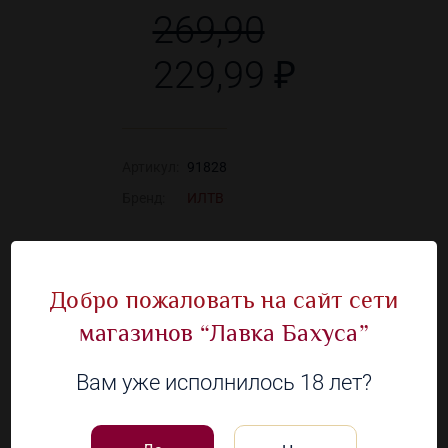
269,90
229,99 ₽
Артикул:
91828
Бренд:
ИЛТВ
Наличие в 31 магазинах
Добро пожаловать на сайт сети
магазинов “Лавка Бахуса”
Посмотрите
Вам уже исполнилось 18 лет?
другие товары