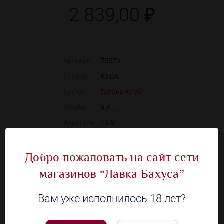
2 839,00 ₽
Артикул:
75570
Страна:
КУБА
Бренд:
Гавана Клуб
Объём:
0.7 л.
Алкоголь:
40 %
Добро пожаловать на сайт сети
Наличие в 2 магазинах
магазинов “Лавка Бахуса”
Вам уже исполнилось 18 лет?
Посмотрите