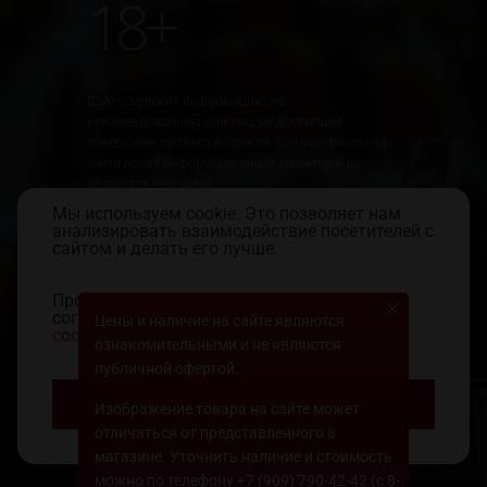
18+
Сайт содержит информацию, не
рекомендованную для лиц, не достигших
совершеннолетнего возраста. Все материалы на
сайте носят информационный характер и не
являются рекламой.
Мы используем cookie. Это позволяет нам
Юридическая информация
Правила использования сайта
анализировать взаимодействие посетителей с
Политика обработки персональных данных
сайтом и делать его лучше.
Продолжая пользоваться сайтом, вы
Создание сайта:
соглашаетесь с
использованием файлов
Цены и наличие на сайте являются
«Пятое измерение»
cookie
и
политикой конфиденциальности.
ознакомительными и не являются
2018
публичной офертой.
Принять
Изображение товара на сайте может
ООО «Лавка Бахуса». Все права защищены
2014–2018. Разработка сайта: 5th.ru
отличаться от представленного в
магазине. Уточнить наличие и стоимость
можно по телефону
+7 (909) 790-42-42
(с 8-