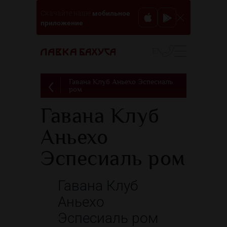
мобильное
Скачайте наше
приложение
EN
Гавана Клуб Аньехо Эспесиаль
ром
Гавана Клуб
Аньехо
Эспесиаль ром
Гавана Клуб
Аньехо
Эспесиаль ром