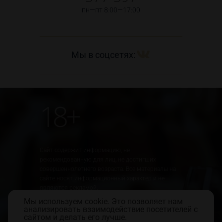
пн—пт 8:00—17:00
Мы в соцсетях:
18+
Сайт содержит информацию, не
рекомендованную для лиц, не достигших
совершеннолетнего возраста. Все материалы на
сайте носят информационный характер и не
являются рекламой.
Мы используем cookie. Это позволяет нам
Юридическая информация
Правила использования сайта
анализировать взаимодействие посетителей с
Политика обработки персональных данных
сайтом и делать его лучше.