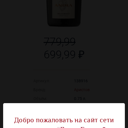
779,99
699,99 ₽
Артикул:
138916
Бренд:
Аристов
Объём:
0.75 л.
Алкоголь:
10 %
Вид вина:
Белое
Добро пожаловать на сайт сети
Содержание сахара:
Брют