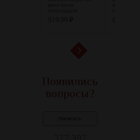
вино белое
игристое к
полусладкое
полусладко
519,99 ₽
649,99 ₽
Появились
вопросы?
Написать
377-397