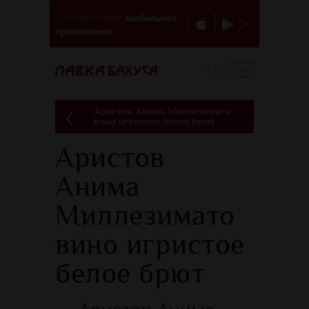
мобильное
Скачайте наше
приложение
EN
Аристов Анима Миллезимато
вино игристое белое брют
Аристов
Анима
Миллезимато
вино игристое
белое брют