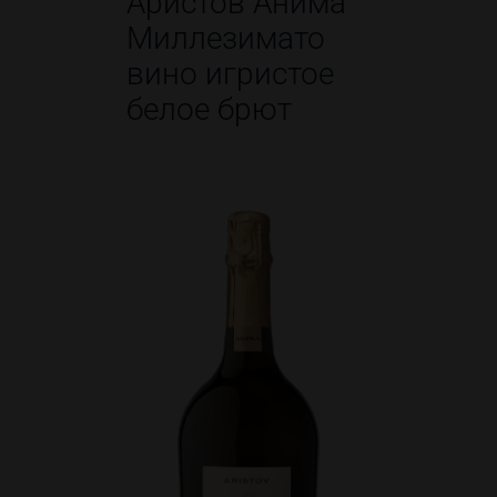
Аристов Анима
Миллезимато
вино игристое
белое брют