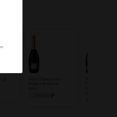
их
н де
Асти Сориа вино
Альбинелли
игристое белое
Просекко вино
брют
игристое белое
брют
1 099,99 ₽
1 099,99 ₽