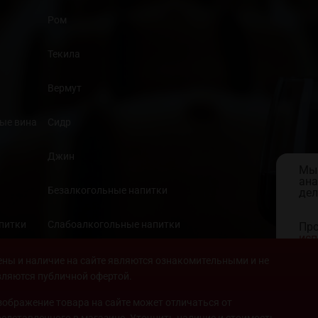
Ром
Текила
Вермут
ые вина
Сидр
Джин
Мы 
ана
Безалкогольные напитки
дел
апитки
Слабоалкогольные напитки
Про
исп
кон
Продукты
ены и наличие на сайте являются ознакомительными и не
вляются публичной офертой.
зображение товара на сайте может отличаться от