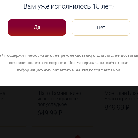
Вам уже исполнилось 18 лет?
овары
Да
Нет
айт содержит информацию, не рекомендованную для лиц, не достигш
совершеннолетнего возраста. Все материалы на сайте носят
информационный характер и не являются рекламой.
има
Шато Тамань вино
Мон Блан Бла
ое
игристое красное
Блан игристое
полусладкое
849,99 ₽
649,99 ₽