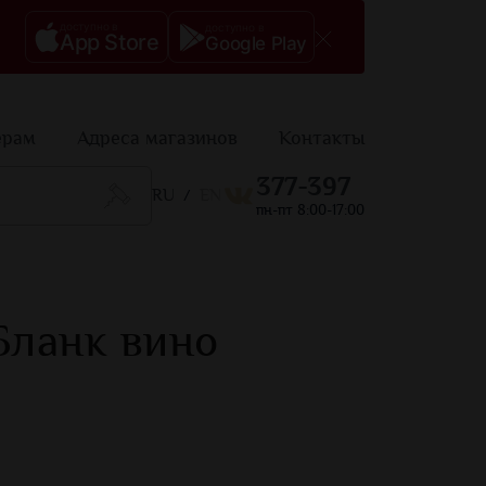
доступно в
доступно в
App Store
Google Play
ерам
Адреса магазинов
Контакты
377-397
RU
EN
/
пн-пт 8:00-17:00
Бланк вино