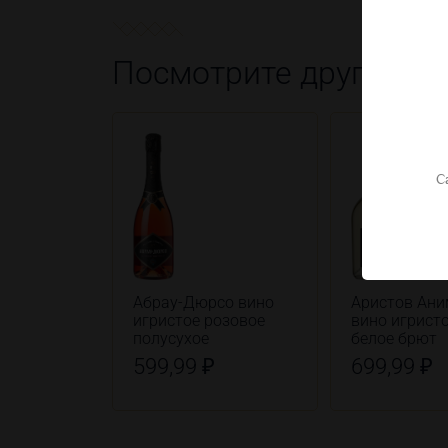
Посмотрите другие т
С
Абрау-Дюрсо вино
Аристов Ан
игристое розовое
вино игрист
полусухое
белое брют
599,99 ₽
699,99 ₽