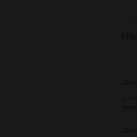
На
Лавка
Рассто
Неизве
Лавка