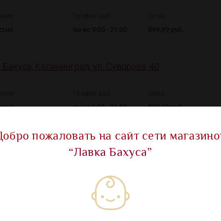
яние:
График раб.
Цена:
стно
пн-вс 9:00 - 21:00
899,99 руб.
 Бахуса, Калининград, ул. Суворова, 40
яние:
График раб.
Цена:
стно
пн-вс 9:00 - 21:00
899,99 руб.
Добро пожаловать на сайт сети магазино
“Лавка Бахуса”
Показать все ма