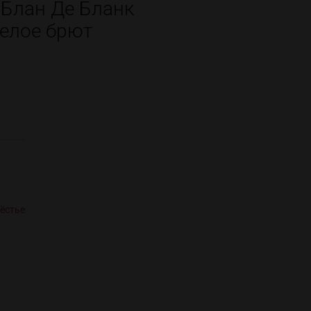
 Блан Де Бланк
белое брют
Гёстье