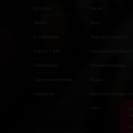
Каталог
Виски
Акции
Вино
О компании
Идеи для подарков
Работа у нас
Шампанское и игрист
Партнерам
Коньяки и бренди
Адреса магазинов
Водка
Контакты
Настойки, ликеры, н
Пиво
Ц
я
И
ООО «Лавка Бахуса». Все права защищены
2014–2018. Разработка сайта: 5th.ru