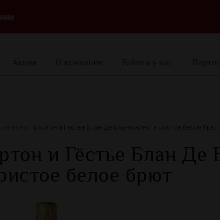
ние
Акции
О компании
Работа у нас
Партн
тые вина
Бартон и Гёстье Блан Де Бланк вино игристое белое брют
ртон и Гёстье Блан Де 
ристое белое брют