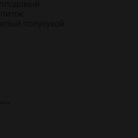
 плодовый
апиток
елый полусухой
нетти