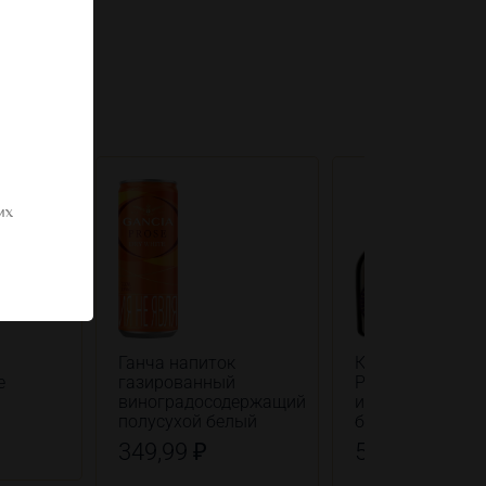
их
Ганча напиток
Кантиани Рисли
е
газированный
Рейнский вино
виноградосодержащий
игристое белое
полусухой белый
брют
349,99 ₽
549,99 ₽