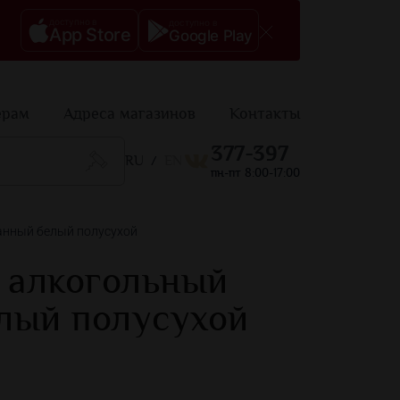
доступно в
доступно в
App Store
Google Play
ерам
Адреса магазинов
Контакты
377-397
RU
EN
/
пн-пт 8:00-17:00
анный белый полусухой
 алкогольный
лый полусухой