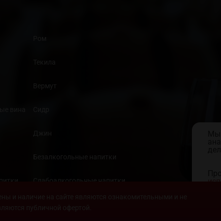
Ром
Текила
Вермут
ые вина
Сидр
Джин
Мы 
ана
дел
Безалкогольные напитки
Про
апитки
Слабоалкогольные напитки
исп
кон
ены и наличие на сайте являются ознакомительными и не
Продукты
вляются публичной офертой.