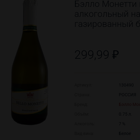
Бэлло Монетти
алкогольный н
газированный б
299,99 ₽
Артикул:
130490
Страна:
РОССИЯ
Бренд:
Бэлло Мо
Объём:
0.75 л.
Алкоголь:
7 %
Вид вина:
Белое