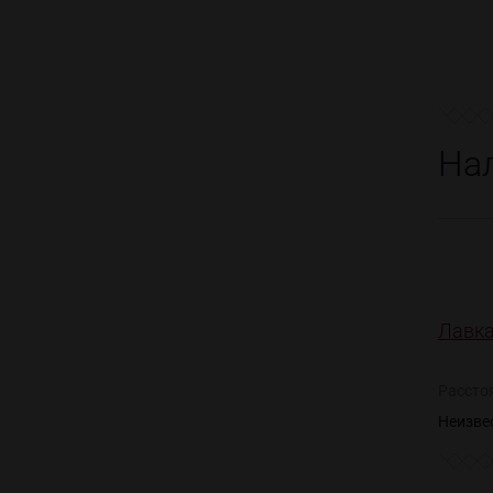
На
Лавка
Рассто
Неизве