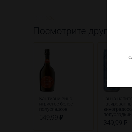
Посмотрите другие т
С
Кантиани вино
Ганча напит
игристое белое
газированн
полусладкое
виноградос
полусладкий
549,99 ₽
349,99 ₽