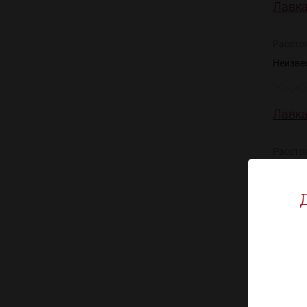
Лавка
Рассто
Неизве
Лавка
Рассто
Неизве