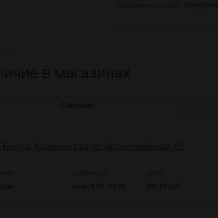
Содержание сахара:
Полусухо
личие в магазинах
Списком
 Бахуса, Калининград, ул. Артиллерийская, 63
яние:
График раб.
Цена:
стно
пн-вс 9:00 - 21:00
299,99 руб.