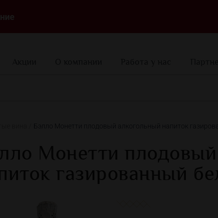
ние
Акции
О компании
Работа у нас
Партн
тые вина
Бэлло Монетти плодовый алкогольный напиток газиров
лло Монетти плодовый
питок газированный бе