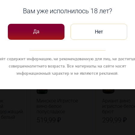
Вам уже исполнилось 18 лет?
овары
Да
Нет
айт содержит информацию, не рекомендованную для лиц, не достигш
совершеннолетнего возраста. Все материалы на сайте носят
информационный характер и не являются рекламой.
ок
Минское Игристое
Ариант вино
ый
вино белое
игристое бело
одержащий
полусладкое
брют
 белый
519,99 ₽
299,99 ₽