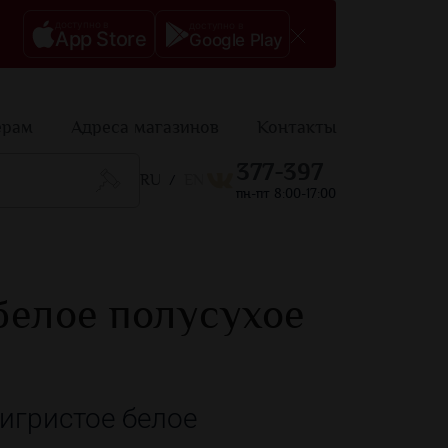
доступно в
доступно в
App Store
Google Play
ерам
Адреса магазинов
Контакты
377-397
RU
EN
/
пн-пт 8:00-17:00
белое полусухое
игристое белое