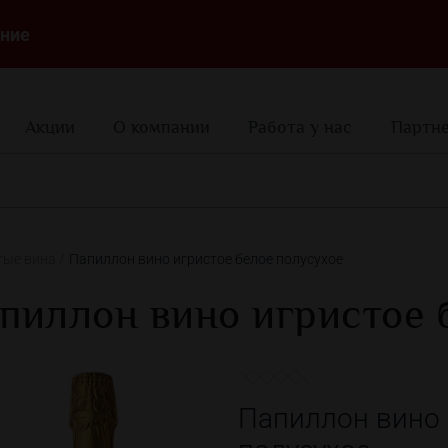
ние
Акции
О компании
Работа у нас
Партн
тые вина
Папиллон вино игристое белое полусухое
пиллон вино игристое 
Папиллон вино 