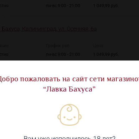
стно
пн-вс 9:00 - 21:00
1 049,99 руб.
 Бахуса, Калининград, ул. Осенняя, 6а
яние:
График раб.
Цена:
стно
пн-вс 9:00 - 21:00
1 049,99 руб.
Добро пожаловать на сайт сети магазино
“Лавка Бахуса”
Показать все ма
Вам уже исполнилось 18 лет?