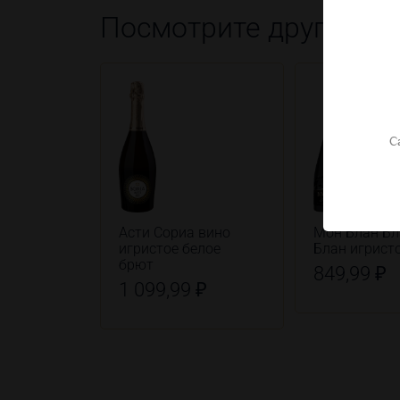
Посмотрите другие т
С
Асти Сориа вино
Мон Блан Бл
игристое белое
Блан игрист
брют
849,99 ₽
1 099,99 ₽