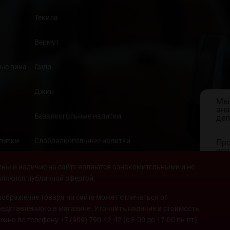
Текила
Вермут
ые вина
Сидр
Джин
Мы 
ана
Безалкогольные напитки
дел
апитки
Слабоалкогольные напитки
Про
исп
кон
Продукты
ены и наличие на сайте являются ознакомительными и не
вляются публичной офертой.
зображение товара на сайте может отличаться от
редставленного в магазине. Уточнить наличие и стоимость
ожно по телефону
+7 (909) 790-42-42
(с 8-00 до 17-00 пн-пт)