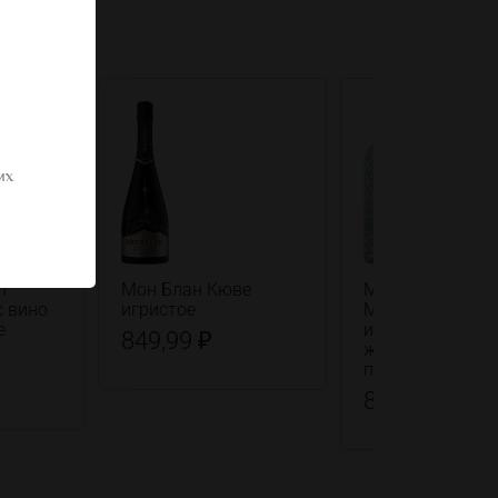
их
л
Мон Блан Кюве
Монтэ Паскуал
с вино
игристое
Москато вино
е
игристое
849,99 ₽
жемчужное бел
полусладкое
889,99 ₽