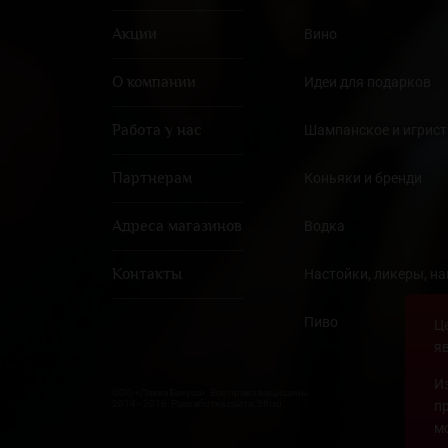
Акции
Вино
О компании
Идеи для подарков
Работа у нас
Шампанское и игрист
Партнерам
Коньяки и бренди
Адреса магазинов
Водка
Контакты
Настойки, ликеры, н
Пиво
Ц
я
И
ООО «Лавка Бахуса». Все права защищены
2014–2018. Разработка сайта: 5th.ru
п
м