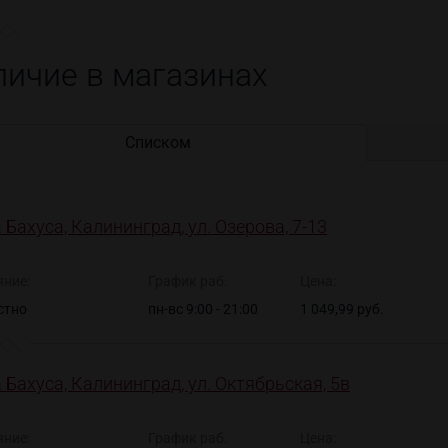
личие в магазинах
Списком
 Бахуса, Калининград, ул. Озерова, 7-13
яние:
График раб.
Цена:
стно
пн-вс 9:00 - 21:00
1 049,99 руб.
 Бахуса, Калининград, ул. Октябрьская, 5в
яние:
График раб.
Цена: