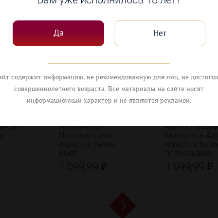
овары
Да
Нет
айт содержит информацию, не рекомендованную для лиц, не достигш
совершеннолетнего возраста. Все материалы на сайте носят
информационный характер и не являются рекламой.
ан де
Альбинелли
Монтэ Паскуа
ое
Просекко вино
Москатель Ай
игристое белое
игристое бело
брют
полусладкое
1 099,99 ₽
1 099,99 ₽