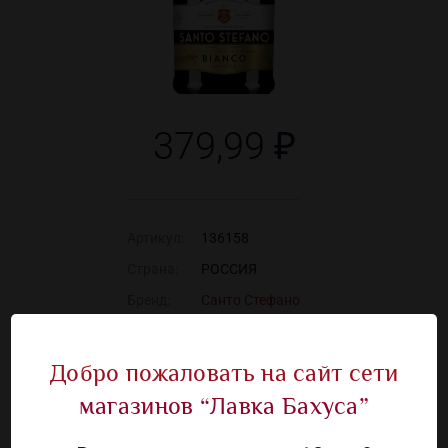
379,99 ₽
Артикул:
136158
Страна:
РОССИЯ
Бренд:
Санто Стефано
Объём:
0.75 л.
Алкоголь:
7 %
Добро пожаловать на сайт сети
магазинов “Лавка Бахуса”