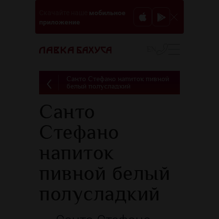
мобильное
Скачайте наше
приложение
EN
Санто Стефано напиток пивной
белый полусладкий
Санто
Стефано
напиток
пивной белый
полусладкий