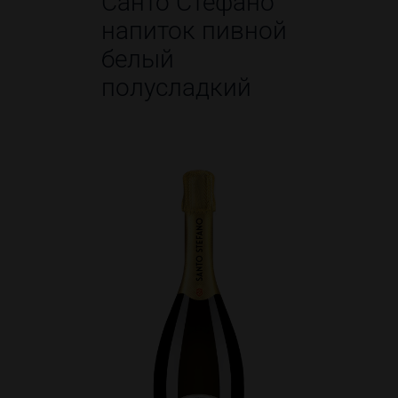
Санто Стефано
напиток пивной
белый
полусладкий