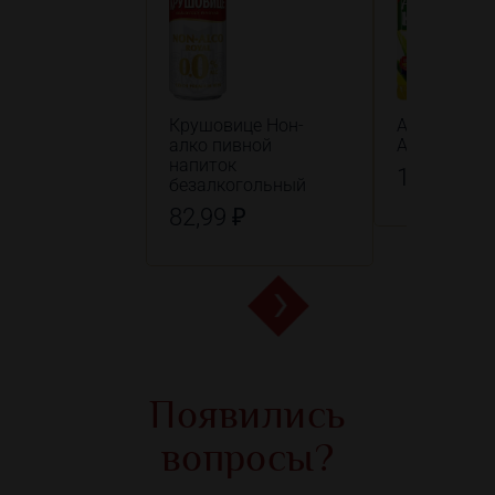
Крушовице Нон-
Алоэ Вера 
алко пивной
Ананас нап
напиток
179,99 ₽
безалкогольный
82,99 ₽
Появились
вопросы?