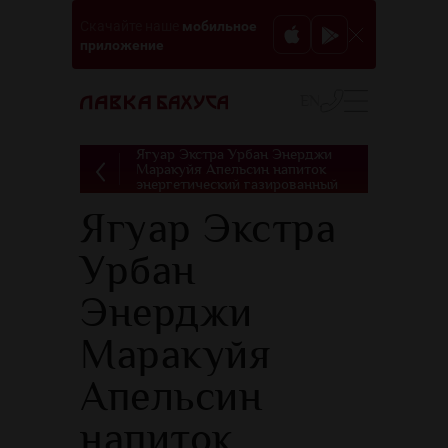
мобильное
Скачайте наше
приложение
EN
Ягуар Экстра Урбан Энерджи
Маракуйя Апельсин напиток
энергетический газированный
Ягуар Экстра
Урбан
Энерджи
Маракуйя
Апельсин
напиток