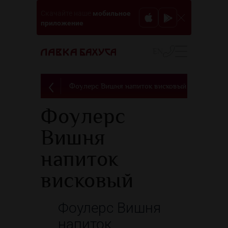
мобильное
Скачайте наше
приложение
EN
Фоулерс Вишня напиток висковый
Фоулерс
Вишня
напиток
висковый
Фоулерс Вишня
напиток