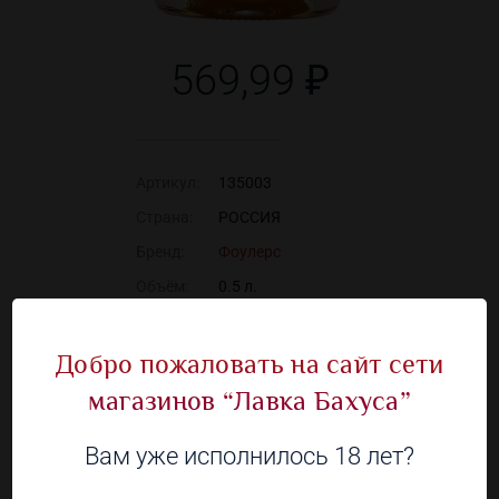
569,99 ₽
Артикул:
135003
Страна:
РОССИЯ
Бренд:
Фоулерс
Объём:
0.5 л.
Алкоголь:
35 %
Добро пожаловать на сайт сети
магазинов “Лавка Бахуса”
Наличие в 93 магазинах
Вам уже исполнилось 18 лет?