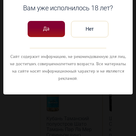
Вам уже исполнилось 18 лет?
Наличие в 11 магазинах
Да
Нет
Посмотрите
другие товары
Сайт содержит информацию, не рекомендованную для лиц,
не достигших совершеннолетнего возраста. Все материалы
на сайте носят информационный характер и не являются
рекламой.
Кубань Таманский
Шато Бельб
полуостров Шато
Саперави в
Тамань Пар Ла Мер
красное
Совиньон вино
полусладко