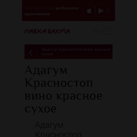
мобильное
Скачайте наше
приложение
EN
Адагум Красностоп вино красное
сухое
Адагум
Красностоп
вино красное
сухое
Адагум
Красностоп