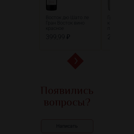
Восток дю Шато ле
Гранде Мап
Гран Восток вино
красное
красное
полусладко
399,99 ₽
299,99 ₽
Появились
вопросы?
Написать