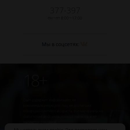
377-397
пн—пт 8:00—17:00
Мы в соцсетях:
18+
Сайт содержит информацию, не
рекомендованную для лиц, не достигших
совершеннолетнего возраста. Все материалы на
сайте носят информационный характер и не
являются рекламой.
Юридическая информация