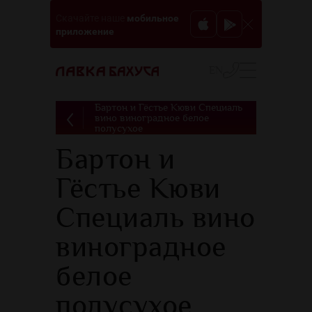
мобильное
Скачайте наше
приложение
EN
Бартон и Гёстье Кюви Специаль
вино виноградное белое
полусухое
Бартон и
Гёстье Кюви
Специаль вино
виноградное
белое
полусухое