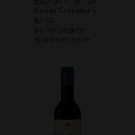
Бартон и Гёстье
Кюви Специаль
вино
виноградное
красное сухое