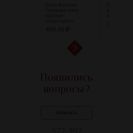
Шато Бельбек
Гранде Мап
Саперави вино
красное
красное
полусладко
полусладкое
299,99 ₽
499,99 ₽
Появились
вопросы?
Написать
377-397