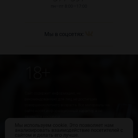
пн—пт 8:00—17:00
Мы в соцсетях:
18+
Сайт содержит информацию, не
рекомендованную для лиц, не достигших
совершеннолетнего возраста. Все материалы на
сайте носят информационный характер и не
являются рекламой.
Мы используем cookie. Это позволяет нам
Юридическая информация
Правила использования сайта
анализировать взаимодействие посетителей с
Политика обработки персональных данных
сайтом и делать его лучше.