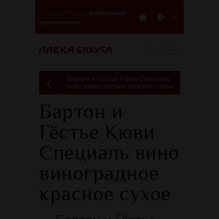
мобильное
Скачайте наше
приложение
EN
Бартон и Гёстье Кюви Специаль
вино виноградное красное сухое
Бартон и
Гёстье Кюви
Специаль вино
виноградное
красное сухое