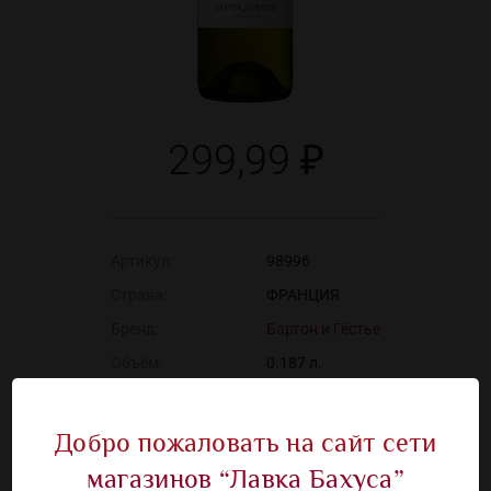
299,99 ₽
Артикул:
98996
Страна:
ФРАНЦИЯ
Бренд:
Бартон и Гёстье
Объём:
0.187 л.
Алкоголь:
13.5 %
Вид вина:
Белое
Добро пожаловать на сайт сети
Содержание сахара:
Сухое
магазинов “Лавка Бахуса”