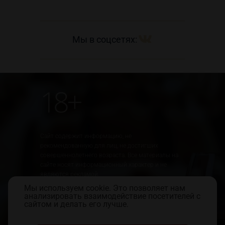
Мы в соцсетях:
18+
Сайт содержит информацию, не
рекомендованную для лиц, не достигших
совершеннолетнего возраста. Все материалы на
сайте носят информационный характер и не
являются рекламой.
Мы используем cookie. Это позволяет нам
Юридическая информация
Правила использования сайта
анализировать взаимодействие посетителей с
Политика обработки персональных данных
сайтом и делать его лучше.