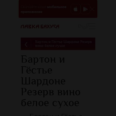
мобильное
Скачайте наше
приложение
EN
Бартон и Гёстье Шардоне Резерв
вино белое сухое
Бартон и
Гёстье
Шардоне
Резерв вино
белое сухое