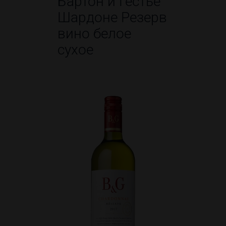
Бартон и Гёстье
Шардоне Резерв
вино белое
сухое