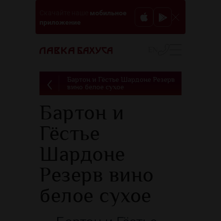
мобильное
Скачайте наше
приложение
EN
Бартон и Гёстье Шардоне Резерв
вино белое сухое
Бартон и
Гёстье
Шардоне
Резерв вино
белое сухое