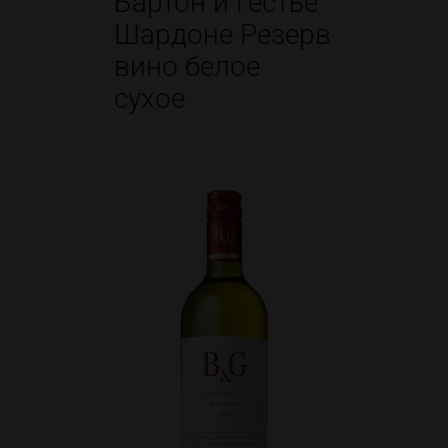
Бартон и Гёстье
Шардоне Резерв
вино белое
сухое