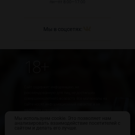
пн—пт 8:00—17:00
Мы в соцсетях:
18+
Сайт содержит информацию, не
рекомендованную для лиц, не достигших
совершеннолетнего возраста. Все материалы на
сайте носят информационный характер и не
являются рекламой.
Мы используем cookie. Это позволяет нам
Юридическая информация
Правила использования сайта
анализировать взаимодействие посетителей с
Политика обработки персональных данных
сайтом и делать его лучше.