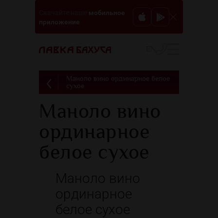
мобильное
Скачайте наше
приложение
EN
Маноло вино ординарное белое
сухое
Маноло вино
ординарное
белое сухое
Маноло вино
ординарное
белое сухое