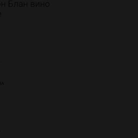
н Блан вино
е
НА
е