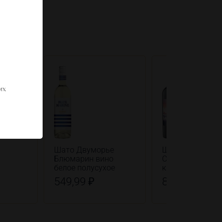
их
Шато Двуморье
Шато Тамань
Блюмарин вино
Саперави Нюд 
белое полусухое
красное сухое
549,99 ₽
839,99 ₽