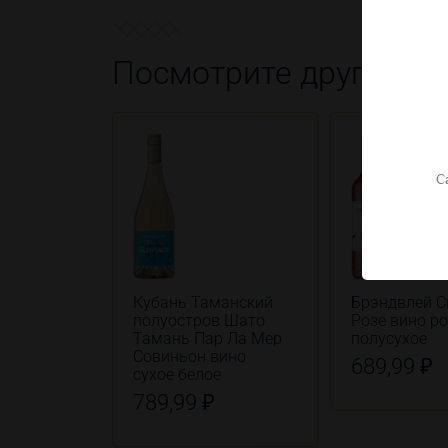
Посмотрите другие т
С
Кубань Таманский
Брэндвлей С
полуостров Шато
Розе вино р
Тамань Пар Ла Мер
полусухое
Совиньон вино
689,99 ₽
сухое белое
789,99 ₽