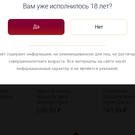
Вам уже исполнилось 18 лет?
овары
Да
Нет
айт содержит информацию, не рекомендованную для лиц, не достигш
совершеннолетнего возраста. Все материалы на сайте носят
информационный характер и не являются рекламой.
ира
Аристов Анима
Таламанка
озовое
Мисчела вино
Шардоне вино
красное сухое
белое сухое
699,99 ₽
749,99 ₽