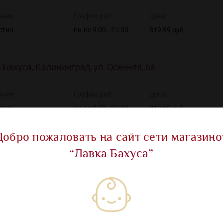
яние:
График раб.
Цена:
стно
пн-вс 9:00 - 21:00
819,99 руб.
 Бахуса, Калининград, ул. Осенняя, 6а
яние:
График раб.
Цена:
стно
пн-вс 9:00 - 21:00
819,99 руб.
Добро пожаловать на сайт сети магазино
“Лавка Бахуса”
Показать все ма