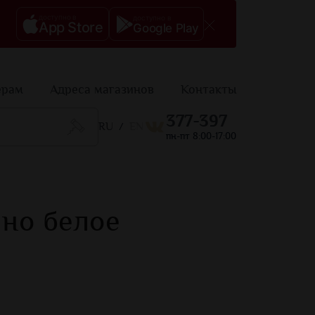
доступно в
доступно в
App Store
Google Play
ерам
Адреса магазинов
Контакты
377-397
RU
EN
/
пн-пт 8:00-17:00
но белое