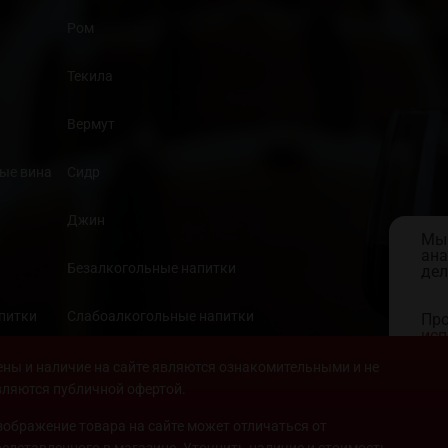
Ром
Текила
Вермут
ые вина
Сидр
Джин
Мы 
ана
Безалкогольные напитки
дел
апитки
Слабоалкогольные напитки
Про
исп
кон
Продукты
ены и наличие на сайте являются ознакомительными и не
вляются публичной офертой.
зображение товара на сайте может отличаться от