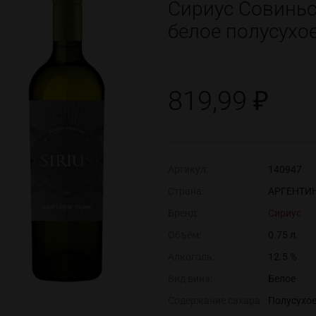
Сириус Совиньо
белое полусухо
819,99 ₽
Артикул:
140947
Страна:
АРГЕНТИ
Бренд:
Сириус
Объём:
0.75 л.
Алкоголь:
12.5 %
Вид вина:
Белое
Содержание сахара:
Полусухо