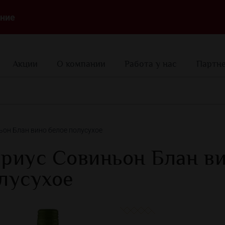
ние
Акции
О компании
Работа у нас
Партн
ьон Блан вино белое полусухое
риус Совиньон Блан ви
лусухое