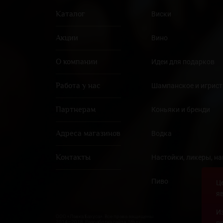
Каталог
Виски
Акции
Вино
О компании
Идеи для подарков
Работа у нас
Шампанское и игрист
Партнерам
Коньяки и бренди
Адреса магазинов
Водка
Контакты
Настойки, ликеры, н
Пиво
Ц
я
И
ООО «Лавка Бахуса». Все права защищены
2014–2018. Разработка сайта: 5th.ru