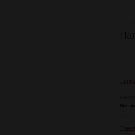
На
Лавка
Рассто
Неизве
Лавка