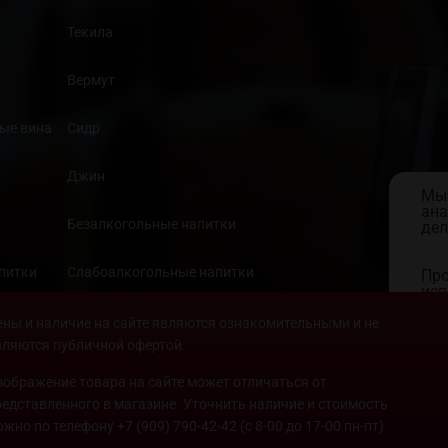
Текила
Вермут
ые вина
Сидр
Джин
Мы 
ана
Безалкогольные напитки
дел
апитки
Слабоалкогольные напитки
Про
исп
кон
Продукты
ены и наличие на сайте являются ознакомительными и не
вляются публичной офертой.
зображение товара на сайте может отличаться от
редставленного в магазине. Уточнить наличие и стоимость
ожно по телефону
+7 (909) 790-42-42
(с 8-00 до 17-00 пн-пт)