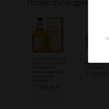
Посмотрите другие т
С
Далвини Хайлэнд
Чивас Ригал 
Сингл Мальт виски
виски подар
шотландский
упаковка
односолодовый в
11 699,99
подарочной
упаковке
11 399,99 ₽