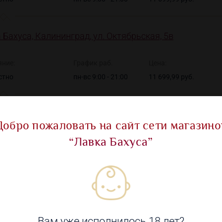
 Бахуса, Калининград, ул. Октябрьская, 5в
яние:
График раб.
Цена:
стно
пн-вс 9:00 - 21:00
11 699,99 руб.
Добро пожаловать на сайт сети магазино
“Лавка Бахуса”
Показать все ма
Вам уже исполнилось 18 лет?