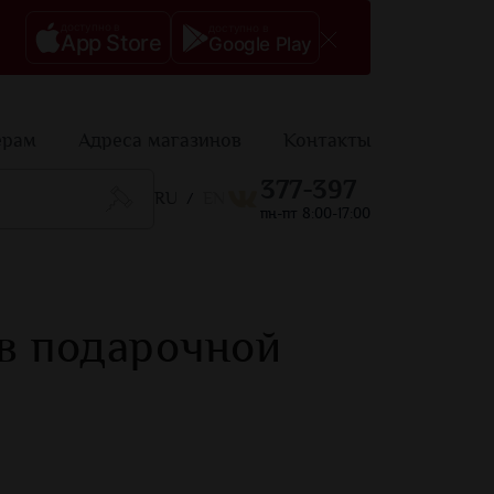
доступно в
доступно в
App Store
Google Play
ерам
Адреса магазинов
Контакты
377-397
RU
EN
/
пн-пт 8:00-17:00
 в подарочной