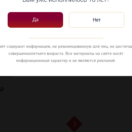
овары
Да
Нет
айт содержит информацию, не рекомендованную для лиц, не достигш
совершеннолетнего возраста. Все материалы на сайте носят
информационный характер и не являются рекламой.
18 лет
очная
 ₽