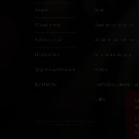
Акции
Вино
О компании
Идеи для подарков
Работа у нас
Шампанское и игрист
Партнерам
Коньяки и бренди
Адреса магазинов
Водка
Контакты
Настойки, ликеры, н
Пиво
Ц
я
И
ООО «Лавка Бахуса». Все права защищены
2014–2018. Разработка сайта: 5th.ru
п
м