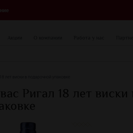
ние
Акции
О компании
Работа у нас
Партн
18 лет виски в подарочной упаковке
вас Ригал 18 лет виски
аковке