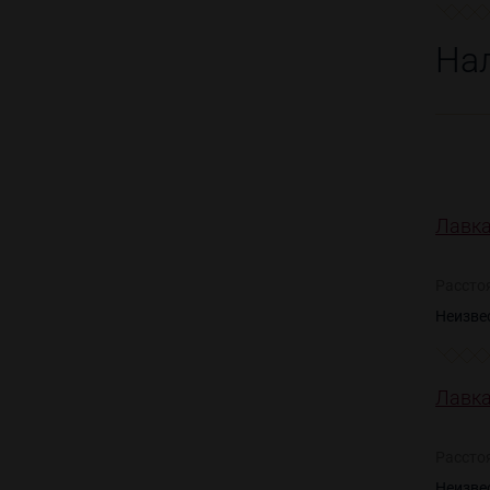
На
Лавка
Рассто
Неизве
Лавка
Рассто
Неизве