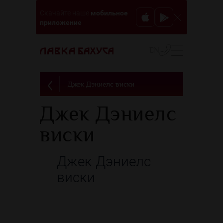
мобильное
Скачайте наше
приложение
EN
Джек Дэниелс виски
Джек Дэниелс
виски
Джек Дэниелс
виски