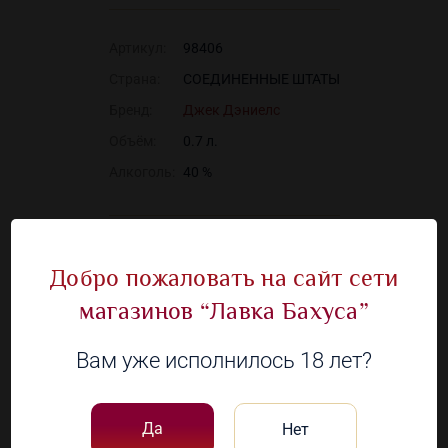
Артикул:
98406
Страна:
СОЕДИНЕННЫЕ ШТАТЫ
Бренд:
Джек Дэниелс
Объём:
0.7 л.
Алкоголь:
40 %
Наличие в 87 магазинах
Добро пожаловать на сайт сети
магазинов “Лавка Бахуса”
Посмотрите
Вам уже исполнилось 18 лет?
другие товары
Да
Нет