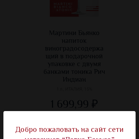
Мартини Бьянко
напиток
виноградосодержа
щий в подарочной
упаковке с двумя
банками тоника Рич
Индиан
1 л., ИТАЛИЯ, 15%
1 699,99 ₽
Наличие в 2 магазинах
Добро пожаловать на сайт сети