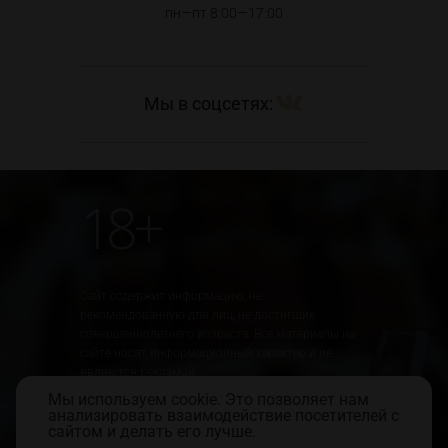
пн—пт 8:00—17:00
Мы в соцсетях:
18+
Сайт содержит информацию, не
рекомендованную для лиц, не достигших
совершеннолетнего возраста. Все материалы на
сайте носят информационный характер и не
являются рекламой.
Мы используем cookie. Это позволяет нам
Юридическая информация
Правила использования сайта
анализировать взаимодействие посетителей с
Политика обработки персональных данных
сайтом и делать его лучше.