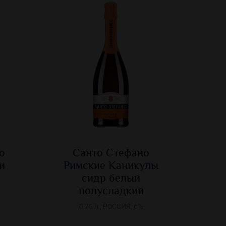
о
Санто Стефано
й
Римские Каникулы
сидр белый
полусладкий
0.75 л., РОССИЯ, 6%