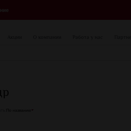
ние
Акции
О компании
Работа у нас
Партн
др
ть:
По названию