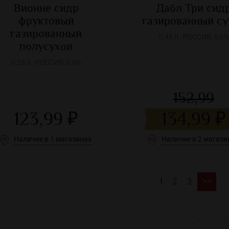
Вионне сидр
Дабл Три сид
фруктовый
газированный су
газированный
0.45 л., РОССИЯ, 5.6%
полусухой
0.25 л., РОССИЯ, 5.5%
152,99
123,99 ₽
134,99 ₽
Наличие в 1 магазинах
Наличие в 2 магази
1
2
3
>>