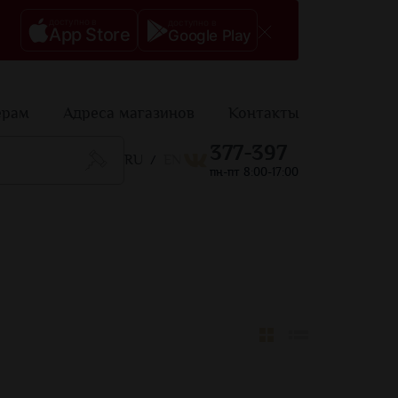
доступно в
доступно в
App Store
Google Play
ерам
Адреса магазинов
Контакты
377-397
RU
EN
/
пн-пт 8:00-17:00