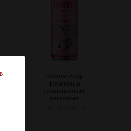
в
Вионне сидр
фруктовый
й
газированный
вишневый
0.25 л., РОССИЯ, 5.5%