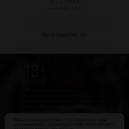
377-397
пн—пт 8:00—17:00
Мы в соцсетях:
18+
Сайт содержит информацию, не
рекомендованную для лиц, не достигших
совершеннолетнего возраста. Все материалы на
сайте носят информационный характер и не
являются рекламой.
Мы используем cookie. Это позволяет нам
Юридическая информация
Правила использования сайта
анализировать взаимодействие посетителей с
Политика обработки персональных данных