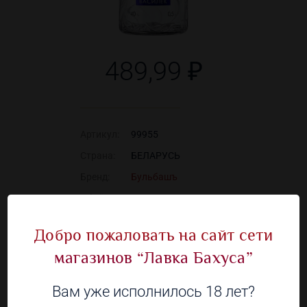
489,99 ₽
Артикул:
99955
Страна:
БЕЛАРУСЬ
Бренд:
Бульбашъ
Объём:
0.5 л.
Алкоголь:
40 %
Добро пожаловать на сайт сети
магазинов “Лавка Бахуса”
Наличие в 138 магазинах
Вам уже исполнилось 18 лет?