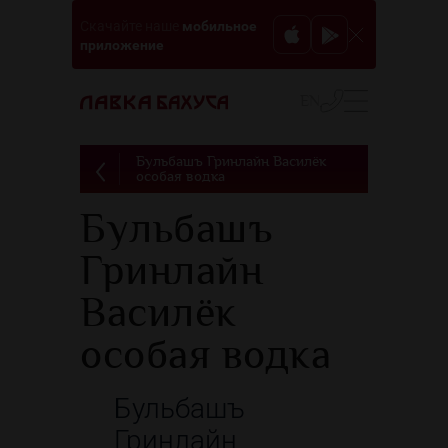
мобильное
Скачайте наше
приложение
EN
Бульбашъ Гринлайн Василёк
особая водка
Бульбашъ
Гринлайн
Василёк
особая водка
Бульбашъ
Гринлайн