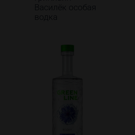
Василёк особая
водка