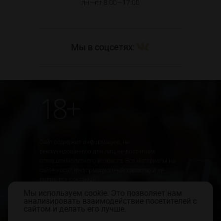
пн—пт 8:00—17:00
Мы в соцсетях:
18+
Сайт содержит информацию, не
рекомендованную для лиц, не достигших
совершеннолетнего возраста. Все материалы на
сайте носят информационный характер и не
являются рекламой.
Мы используем cookie. Это позволяет нам
Юридическая информация
Правила использования сайта
анализировать взаимодействие посетителей с
Политика обработки персональных данных
сайтом и делать его лучше.