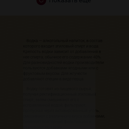
Показать еще
Водка — алкогольный напиток, в состав
которого входит этиловый спирт и вода.
Крепость водки зависит от добавления в
нее спирта, обычное его содержание 40%.
Для разновидностей водки производители
пользуются добавками ягодными или с
фруктовым вкусом. Для жгучести
добавляют специи в виде перца.
Водку готовят из пищевого сырья,
получая ректификационный этиловый
спирт, затем смешивают его с
исправленной водой, фильтруют,
пропуская через активированный уголь,
смешивают с различного вкуса добавками,
проводят повторную фильтрацию и
разливают по тарам.