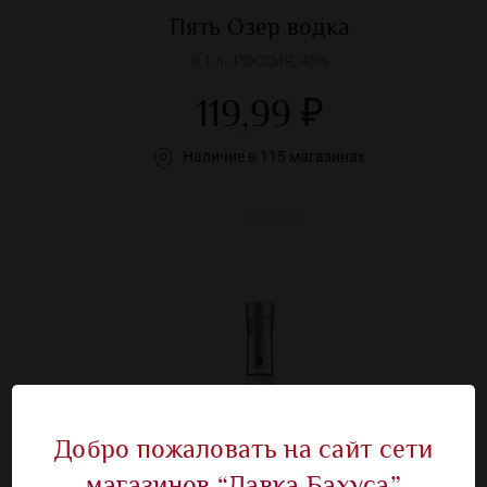
Пять Озер водка
0.1 л., РОССИЯ, 40%
119,99 ₽
Наличие в 115 магазинах
Добро пожаловать на сайт сети
магазинов “Лавка Бахуса”