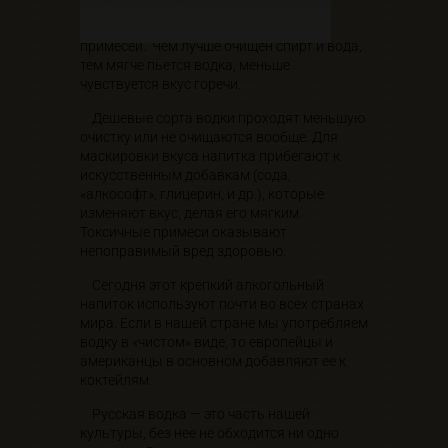
Вкус водки, определятся наличием
примесей. Чем лучше очищен спирт и вода,
тем мягче пьется водка, меньше
чувствуется вкус горечи.
Дешевые сорта водки проходят меньшую
очистку или не очищаются вообще. Для
маскировки вкуса напитка прибегают к
искусственным добавкам (сода,
«алкософт», глицерин, и др.), которые
изменяют вкус, делая его мягким.
Токсичные примеси оказывают
непоправимый вред здоровью.
Сегодня этот крепкий алкогольный
напиток используют почти во всех странах
мира. Если в нашей стране мы употребляем
водку в «чистом» виде, то европейцы и
американцы в основном добавляют ее к
коктейлям.
Русская водка — это часть нашей
культуры, без нее не обходится ни одно