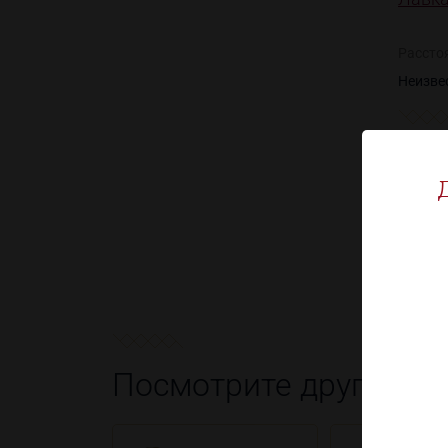
Рассто
Неизве
Посмотрите другие т