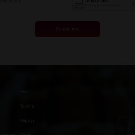
ю личность:
Отправить
Ром
Текила
Вермут