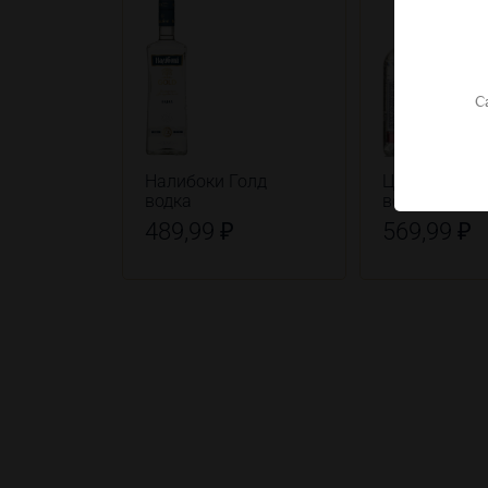
С
Налибоки Голд
Царская Кл
водка
водка особа
489,99 ₽
569,99 ₽