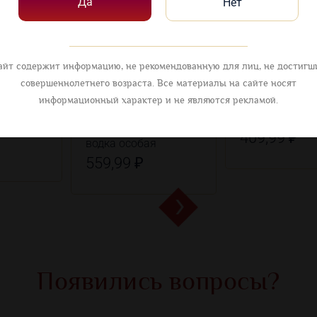
Да
Нет
айт содержит информацию, не рекомендованную для лиц, не достигш
совершеннолетнего возраста. Все материалы на сайте носят
информационный характер и не являются рекламой.
юква
Беленькая Белая
ЦАРЬ водка
я
Смородина Альфа
409,99 ₽
водка особая
559,99 ₽
Появились вопросы?