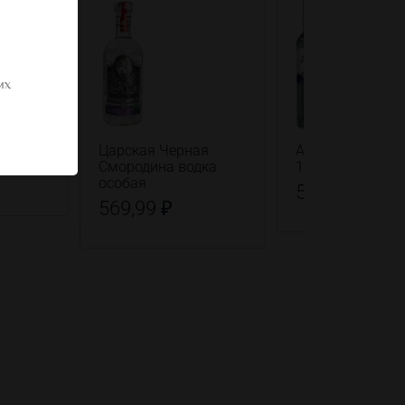
их
Царская Черная
Аквадив Преми
Смородина водка
1871 водка
особая
519,99 ₽
569,99 ₽