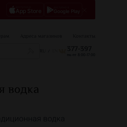
доступно в
доступно в
App Store
Google Play
ерам
Адреса магазинов
Контакты
377-397
RU
EN
/
пн-пт 8:00-17:00
я водка
адиционная водка