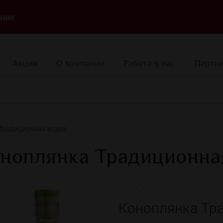
ние
Акции
О компании
Работа у нас
Партн
Традиционная водка
ноплянка Традиционна
Коноплянка Тр