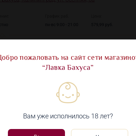
яние:
График раб.
Цена:
стно
пн-вс 9:00 - 21:00
579,99 руб.
Добро пожаловать на сайт сети магазино
“Лавка Бахуса”
Показать все ма
овары
Вам уже исполнилось 18 лет?