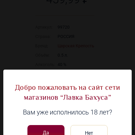
Артикул:
99720
Страна:
РОССИЯ
Бренд:
Царская Крепость
Объём:
0.5 л.
Алкоголь:
40 %
Добро пожаловать на сайт сети
Наличие в 126 магазинах
магазинов “Лавка Бахуса”
Вам уже исполнилось 18 лет?
Посмотрите
другие товары
Да
Нет